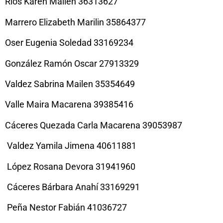
Rios Karen Mailén 36313627
Marrero Elizabeth Marilin 35864377
Oser Eugenia Soledad 33169234
González Ramón Oscar 27913329
Valdez Sabrina Mailen 35354649
Valle Maira Macarena 39385416
Cáceres Quezada Carla Macarena 39053987
Valdez Yamila Jimena 40611881
López Rosana Devora 31941960
Cáceres Bárbara Anahí 33169291
Peña Nestor Fabián 41036727