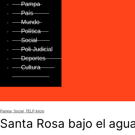
Pampa
País
Mundo
Política
Social
Poli-Judicial
Deportes
Cultura
Pampa
,
Social
,
TELP Inicio
Santa Rosa bajo el agua: