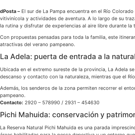
dPosta –
El sur de La Pampa encuentra en el Río Colorado 
vitivinícola y actividades de aventura. A lo largo de su t
la rutina y disfrutar de experiencias al aire libre durante la
Con propuestas pensadas para toda la familia, este itinera
atractivas del verano pampeano.
La Adela: puerta de entrada a la natura
Ubicada en el extremo sureste de la provincia, La Adela se
descanso y contacto con la naturaleza, mientras que el Rí
Además, los senderos de la zona permiten recorrer el entor
pampeano.
Contacto:
2920 – 578990 / 2931 – 454630
Pichi Mahuida: conservación y patrimon
La Reserva Natural Pichi Mahuida es una parada imprescindi
áreas habilitadas para la pesca deportiva y un entorno que