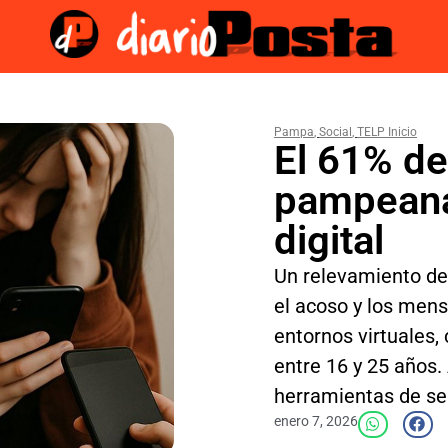
Pampa
,
Social
,
TELP Inicio
El 61% de
pampeanas
digital
Un relevamiento de
el acoso y los men
entornos virtuales
entre 16 y 25 años. 
herramientas de seg
enero 7, 2026