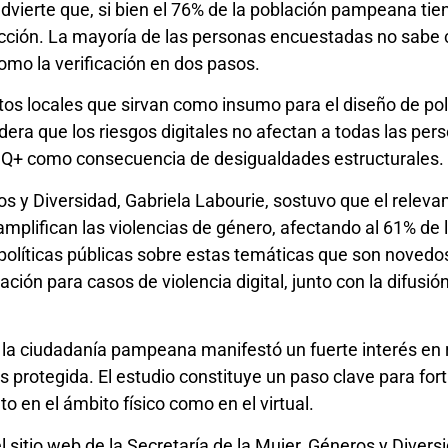
advierte que, si bien el 76% de la población pampeana tie
tección. La mayoría de las personas encuestadas no sabe 
como la verificación en dos pasos.
atos locales que sirvan como insumo para el diseño de pol
idera que los riesgos digitales no afectan a todas las pe
IQ+ como consecuencia de desigualdades estructurales.
ros y Diversidad, Gabriela Labourie, sostuvo que el relev
se amplifican las violencias de género, afectando al 61%
políticas públicas sobre estas temáticas que son novedos
ción para casos de violencia digital, junto con la difusi
 la ciudadanía pampeana manifestó un fuerte interés en r
protegida. El estudio constituye un paso clave para fortal
to en el ámbito físico como en el virtual.
 sitio web de la Secretaría de la Mujer, Géneros y Divers