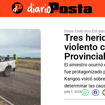
Pampa
,
PJudic inicio
,
Poli-Judic
Tres heri
violento 
Provincia
El siniestro ocurri
fue protagonizado p
Kangoo volcó sobre 
determinar las cau
julio 7, 2026