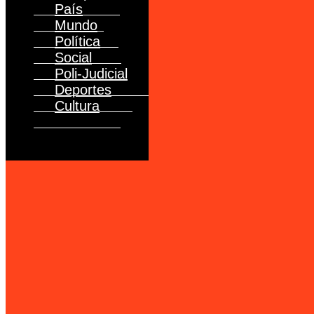
País
Mundo
Política
Social
Poli-Judicial
Deportes
Cultura