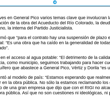
ves en General Pico varios temas clave que involucran l
ación de la obra del Acueducto del Río Colorado, la deud
o, la interna del Partido Justicialista.
firmó que “para el contrato hay una suspensión de plazo e
al: “Es una obra que ha caído en la generalidad de todas
ado”.
en el acceso al agua potable: “El detrimento de la calid
cia, como municipio, seguimos trabajando para hacer cues
fero que abastece a General Pico, Vértiz y Dorila “es una
apuntó al modelo de país: “Estamos esperando que realm
tir en la obra pública. No sólo la estamos reclamando lo
 de una gran empresa que dijo que con el RIGI no alcanz
a pública. Así que no son cuestiones ni ideológicas, ni p