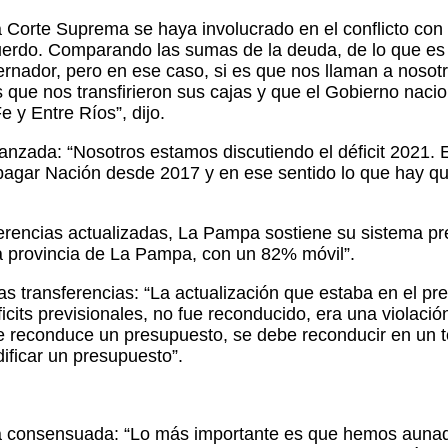
 la Corte Suprema se haya involucrado en el conflicto co
uerdo. Comparando las sumas de la deuda, de lo que es e
ador, pero en ese caso, si es que nos llaman a nosotro
s que nos transfirieron sus cajas y que el Gobierno nac
y Entre Ríos”, dijo.
zada: “Nosotros estamos discutiendo el déficit 2021. E
e pagar Nación desde 2017 y en ese sentido lo que hay q
ferencias actualizadas, La Pampa sostiene su sistema p
la provincia de La Pampa, con un 82% móvil”.
 las transferencias: “La actualización que estaba en el 
ficits previsionales, no fue reconducido, era una violació
e reconduce un presupuesto, se debe reconducir en un to
dificar un presupuesto”.
lida consensuada: “Lo más importante es que hemos aunado