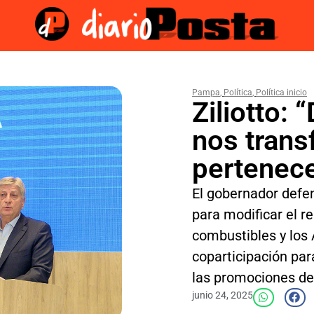
Pampa
,
Política
,
Política inicio
Ziliotto:
nos trans
pertenec
El gobernador defen
para modificar el r
combustibles y los
coparticipación par
las promociones de
junio 24, 2025