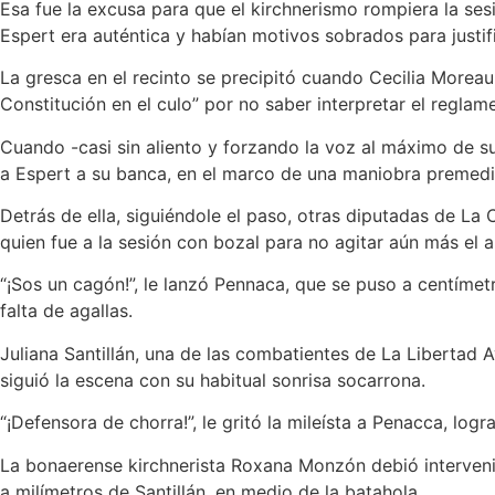
Esa fue la excusa para que el kirchnerismo rompiera la ses
Espert era auténtica y habían motivos sobrados para justifi
La gresca en el recinto se precipitó cuando Cecilia Moreau
Constitución en el culo” por no saber interpretar el reglame
Cuando -casi sin aliento y forzando la voz al máximo de su
a Espert a su banca, en el marco de una maniobra premedita
Detrás de ella, siguiéndole el paso, otras diputadas de L
quien fue a la sesión con bozal para no agitar aún más e
“¡Sos un cagón!”, le lanzó Pennaca, que se puso a centímetr
falta de agallas.
Juliana Santillán, una de las combatientes de La Libertad 
siguió la escena con su habitual sonrisa socarrona.
“¡Defensora de chorra!”, le gritó la mileísta a Penacca, log
La bonaerense kirchnerista Roxana Monzón debió intervenir 
a milímetros de Santillán, en medio de la batahola.