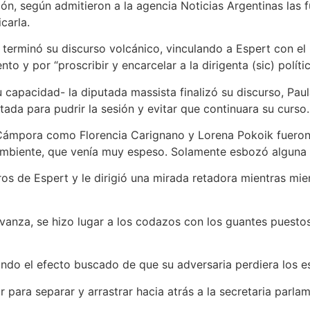
ión, según admitieron a la agencia Noticias Argentinas las 
carla.
 terminó su discurso volcánico, vinculando a Espert con el 
nto y por “proscribir y encarcelar a la dirigenta (sic) polít
 capacidad- la diputada massista finalizó su discurso, Pau
da para pudrir la sesión y evitar que continuara su curso.
a Cámpora como Florencia Carignano y Lorena Pokoik fueron 
l ambiente, que venía muy espeso. Solamente esbozó alguna
os de Espert y le dirigió una mirada retadora mientras mien
Avanza, se hizo lugar a los codazos con los guantes puestos
rando el efecto buscado de que su adversaria perdiera los es
para separar y arrastrar hacia atrás a la secretaria parla