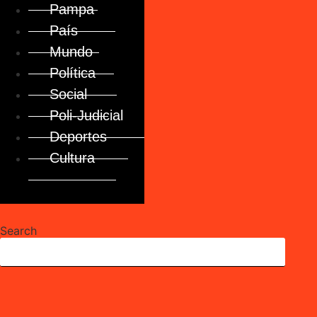
Pampa
País
Mundo
Política
Social
Poli-Judicial
Deportes
Cultura
Search