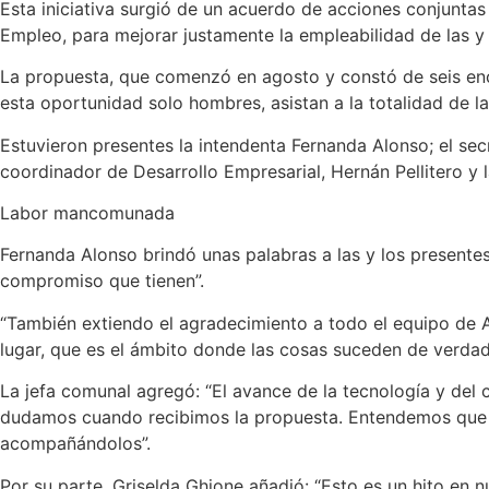
Esta iniciativa surgió de un acuerdo de acciones conjuntas
Empleo, para mejorar justamente la empleabilidad de las y
La propuesta, que comenzó en agosto y constó de seis encue
esta oportunidad solo hombres, asistan a la totalidad de la
Estuvieron presentes la intendenta Fernanda Alonso; el sec
coordinador de Desarrollo Empresarial, Hernán Pellitero y la
Labor mancomunada
Fernanda Alonso brindó unas palabras a las y los presentes
compromiso que tienen”.
“También extiendo el agradecimiento a todo el equipo de 
lugar, que es el ámbito donde las cosas suceden de verdad
La jefa comunal agregó: “El avance de la tecnología y del
dudamos cuando recibimos la propuesta. Entendemos que el
acompañándolos”.
Por su parte, Griselda Ghione añadió: “Esto es un hito en 