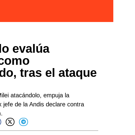
o evalúa
 como
do, tras el ataque
ilei atacándolo, empuja la
x jefe de la Andis declare contra
.