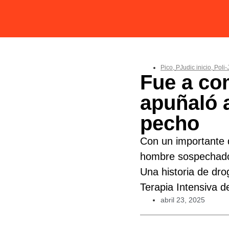
Pico
,
PJudic inicio
,
Poli-
Fue a co
apuñaló a
pecho
Con un importante d
hombre sospechado 
Una historia de dr
Terapia Intensiva de
abril 23, 2025