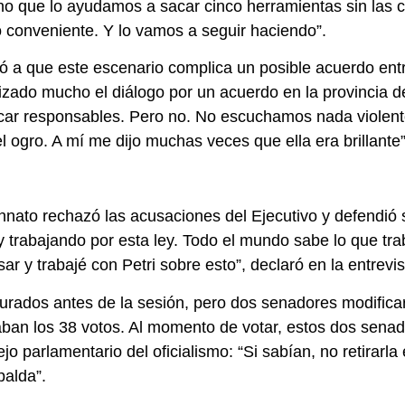
o que lo ayudamos a sacar cinco herramientas sin las c
o conveniente. Y lo vamos a seguir haciendo”.
tó a que este escenario complica un posible acuerdo en
jizado mucho el diálogo por un acuerdo en la provincia 
car responsables. Pero no. No escuchamos nada violento 
 ogro. A mí me dijo muchas veces que ella era brillante”
ennato rechazó las acusaciones del Ejecutivo y defendió 
trabajando por esta ley. Todo el mundo sabe lo que tra
ar y trabajé con Petri sobre esto”, declaró en la entrevi
rados antes de la sesión, pero dos senadores modifica
taban los 38 votos. Al momento de votar, estos dos sena
o parlamentario del oficialismo: “Si sabían, no retirarla
palda”.