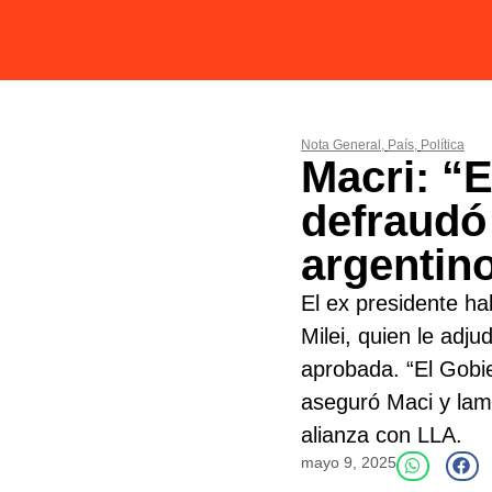
Nota General
,
País
,
Política
Macri: “
defraudó
argentin
El ex presidente ha
Milei, quien le adj
aprobada. “El Gobie
aseguró Maci y lam
alianza con LLA.
mayo 9, 2025