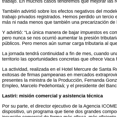
trabajo. En muchos casos tendremos que mejorar las r
También advirtió sobre los efectos negativos del mode
trabajo privados registrados. Hemos perdido un tercio
más ni nada menos que también una precarización de l
Y advirtió: “La única manera de bajar impuestos es co
pero nunca se nos ocurrió aumentar la presión tributari
públicos. Pero menos aún sumar carga tributaria al qu
La jornada tendrá continuidad a fin de mes, cuando u
territorio las oportunidades concretas que ofrece Vaca 
La actividad, realizada en el Hotel Mercure de Santa R
exitosas de firmas pampeanas en mercados extraprovin
presentes la ministra de la Producción, Fernanda Gonzá
Empleo, Marcelo Pedehontaá; y el presidente del Banco 
Lastiri: misión comercial y asistencia técnica
Por su parte, el director ejecutivo de la Agencia ICOM
dispositivo, un programa que tiene dos grandes compo