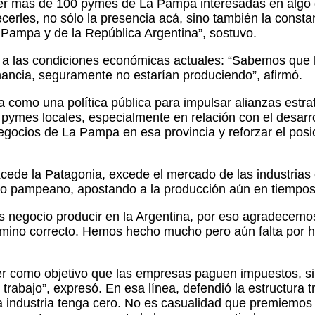
er más de 100 pymes de La Pampa interesadas en algo qu
rles, no sólo la presencia acá, sino también la constan
 Pampa y de la República Argentina”, sostuvo.
ó a las condiciones económicas actuales: “Sabemos que 
nancia, seguramente no estarían produciendo”, afirmó.
omo una política pública para impulsar alianzas estraté
s pymes locales, especialmente en relación con el desarr
gocios de La Pampa en esa provincia y reforzar el posi
cede la Patagonia, excede el mercado de las industrias 
ado pampeano, apostando a la producción aún en tiempos d
es negocio producir en la Argentina, por eso agradecemo
amino correcto. Hemos hecho mucho pero aún falta por h
ner como objetivo que las empresas paguen impuestos, s
trabajo”, expresó. En esa línea, defendió la estructura 
a industria tenga cero. No es casualidad que premiemos 