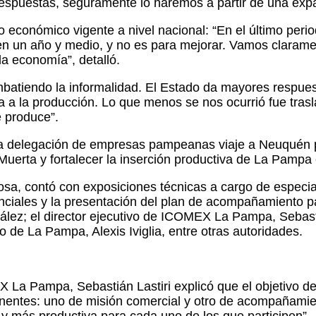
espuestas, seguramente lo haremos a partir de una exp
lo económico vigente a nivel nacional: “En el último pe
 en un año y medio, y no es para mejorar. Vamos clarame
a economía”, detalló.
mbatiendo la informalidad. El Estado da mayores respues
a a la producción. Lo que menos se nos ocurrió fue tras
e produce”.
na delegación de empresas pampeanas viaje a Neuquén pa
Muerta y fortalecer la inserción productiva de La Pampa 
osa, contó con exposiciones técnicas a cargo de especia
ciales y la presentación del plan de acompañamiento pa
lez; el director ejecutivo de ICOMEX La Pampa, Sebastiá
de La Pampa, Alexis Iviglia, entre otras autoridades.
EX La Pampa, Sebastián Lastiri explicó que el objetivo 
nentes: uno de misión comercial y otro de acompañamien