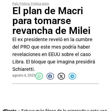
País
,
Política
,
Política inicio
El plan de Macri
para tomarse
revancha de Milei
El ex presidente reveló en la cumbre
del PRO que este mes podría haber
revelaciones en EEUU sobre el caso
Libra. El bloque que imagina presidirá
Schiaretti.
agosto 4, 2025
dPosta –
Estuvo más filoso de lo esperado y esta vez