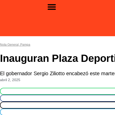
Ir
al
contenido
Nota General
,
Pampa
Inauguran Plaza Depor
El gobernador Sergio Ziliotto encabezó este martes
abril 2, 2025