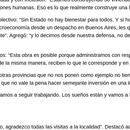
iones humanas. Eso es lo que realmente construye una lo
olectivo: “Sin Estado no hay bienestar para todos. Y si 
acroeconomía desde un despacho en Buenos Aires, les q
. Agregó: “y lo decimos desde nuestra defensa, no des
icos: “Esta obra es posible porque administramos con re
 la misma manera, reciben lo que le corresponde y en to
n otras provincias que no nos ponen como ejemplo no tie
n que no vale la pena hacer semejante inversión en una lo
Vamos a seguir trabajando. Los sueños están y vamos a lu
io, agradezco todas las visitas a la localidad”. Destacó