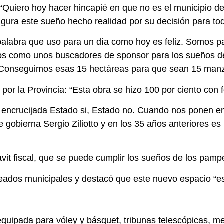
 “Quiero hoy hacer hincapié en que no es el municipio d
augura este sueño hecho realidad por su decisión para t
palabra que uso para un día como hoy es feliz. Somos p
s como unos buscadores de sponsor para los sueños de l
. Conseguimos esas 15 hectáreas para que sean 15 manzan
 por la Provincia: “Esta obra se hizo 100 por ciento co
a encrucijada Estado si, Estado no. Cuando nos ponen e
gobierna Sergio Ziliotto y en los 35 años anteriores es 
vit fiscal, que se puede cumplir los sueños de los pam
eados municipales y destacó que este nuevo espacio “es 
uipada para vóley y básquet, tribunas telescópicas, m