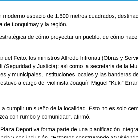
moderno espacio de 1.500 metros cuadrados, destinado a
ia de Lonquimay y la región.
ón estratégica de cómo proyectar un pueblo, de cómo ha
l Feito, los ministros Alfredo Intronati (Obras y Servi
(Seguridad y Justicia); así como la secretaria de la Mu
es y municipales, instituciones locales y las banderas de
stuvo a cargo del violinista Joaquín Miguel “Kuki” Erran
a cumplir un sueño de la localidad. Esto no es solo ceme
zca con rumbo y comunidad”, afirmó.
laza Deportiva forma parte de una planificación integra
ada y con inclusión. “Estamos construyendo 30 vivienda