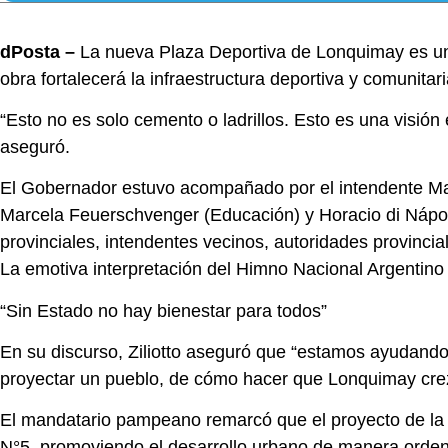
dPosta –
La nueva Plaza Deportiva de Lonquimay es un 
obra fortalecerá la infraestructura deportiva y comunitar
“Esto no es solo cemento o ladrillos. Esto es una visi
aseguró.
El Gobernador estuvo acompañado por el intendente Manue
Marcela Feuerschvenger (Educación) y Horacio di Nápoli 
provinciales, intendentes vecinos, autoridades provincial
La emotiva interpretación del Himno Nacional Argentino e
“Sin Estado no hay bienestar para todos”
En su discurso, Ziliotto aseguró que “estamos ayudando 
proyectar un pueblo, de cómo hacer que Lonquimay cre
El mandatario pampeano remarcó que el proyecto de la P
N°5, promoviendo el desarrollo urbano de manera orden