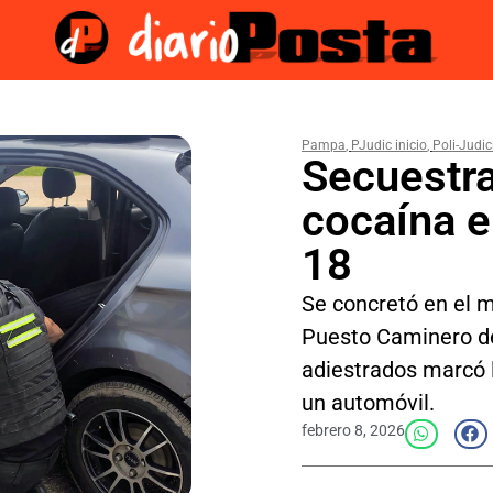
Pampa
,
PJudic inicio
,
Poli-Judic
Secuestra
cocaína e
18
Se concretó en el m
Puesto Caminero de
adiestrados marcó 
un automóvil.
febrero 8, 2026