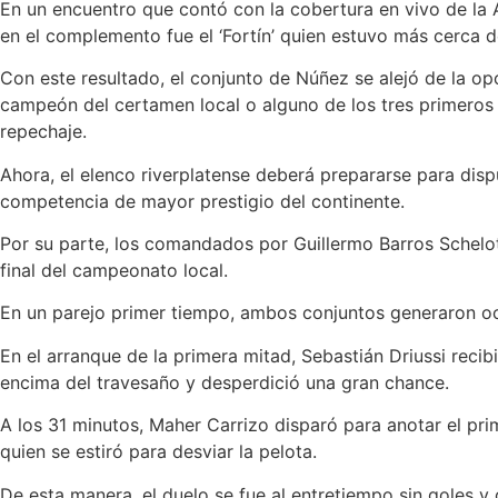
En un encuentro que contó con la cobertura en vivo de la A
en el complemento fue el ‘Fortín’ quien estuvo más cerca d
Con este resultado, el conjunto de Núñez se alejó de la o
campeón del certamen local o alguno de los tres primeros e
repechaje.
Ahora, el elenco riverplatense deberá prepararse para dispu
competencia de mayor prestigio del continente.
Por su parte, los comandados por Guillermo Barros Schelot
final del campeonato local.
En un parejo primer tiempo, ambos conjuntos generaron oca
En el arranque de la primera mitad, Sebastián Driussi reci
encima del travesaño y desperdició una gran chance.
A los 31 minutos, Maher Carrizo disparó para anotar el pri
quien se estiró para desviar la pelota.
De esta manera, el duelo se fue al entretiempo sin goles y