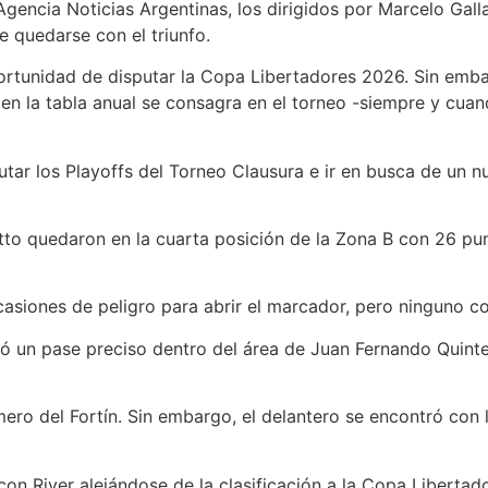
gencia Noticias Argentinas, los dirigidos por Marcelo Gall
e quedarse con el triunfo.
portunidad de disputar la Copa Libertadores 2026. Sin emba
n la tabla anual se consagra en el torneo -siempre y cuando
tar los Playoffs del Torneo Clausura e ir en busca de un nue
to quedaron en la cuarta posición de la Zona B con 26 pun
siones de peligro para abrir el marcador, pero ninguno con
bió un pase preciso dentro del área de Juan Fernando Quint
mero del Fortín. Sin embargo, el delantero se encontró con 
 con River alejándose de la clasificación a la Copa Liberta