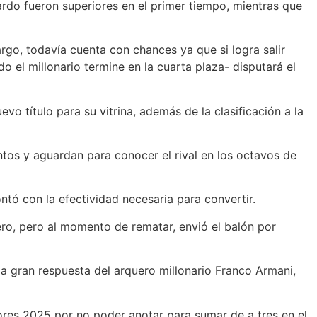
ardo fueron superiores en el primer tiempo, mientras que
rgo, todavía cuenta con chances ya que si logra salir
 el millonario termine en la cuarta plaza- disputará el
vo título para su vitrina, además de la clasificación a la
tos y aguardan para conocer el rival en los octavos de
tó con la efectividad necesaria para convertir.
ero, pero al momento de rematar, envió el balón por
la gran respuesta del arquero millonario Franco Armani,
dores 2025 por no poder anotar para sumar de a tres en el