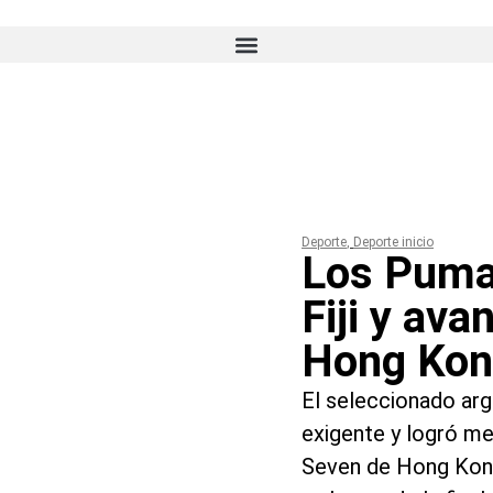
Deporte
,
Deporte inicio
Los Pumas
Fiji y av
Hong Ko
El seleccionado ar
exigente y logró me
Seven de Hong Kong