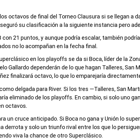
os octavos de final del Torneo Clausura si se llegan a da
aseguró su clasificación a la siguiente instancia pero ad
 B con 21 puntos, y aunque podría escalar, también podría
ados no lo acompañan en la fecha final.
erclásico en los playoffs se da si Boca, líder de la Zona
celo Gallardo dependerán de lo que hagan Talleres, San M
ez finalizará octavo, lo que lo emparejaría directamente
como delgada para River. Si los tres —Talleres, San Mart
aría eliminado de los playoffs. En cambio, si solo uno g
en octavos.
 un cruce anticipado. Si Boca no gana y Unión lo supera
derrota y solo un triunfo rival entre los que lo persiguen
ndo viva la chance de otro Superclásico.