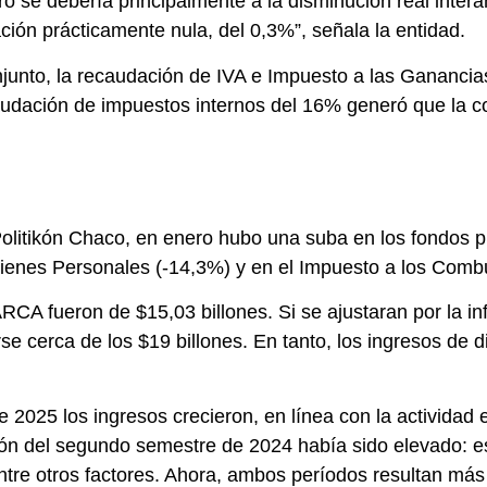
ro se debería principalmente a la disminución real inter
ión prácticamente nula, del 0,3%”, señala la entidad.
junto, la recaudación de IVA e Impuesto a las Ganancias 
caudación de impuestos internos del 16% generó que la co
 Politikón Chaco, en enero hubo una suba en los fondos 
Bienes Personales (-14,3%) y en el Impuesto a los Combu
RCA fueron de $15,03 billones. Si se ajustaran por la i
se cerca de los $19 billones. En tanto, los ingresos de
e 2025 los ingresos crecieron, en línea con la activid
ón del segundo semestre de 2024 había sido elevado: e
 entre otros factores. Ahora, ambos períodos resultan má