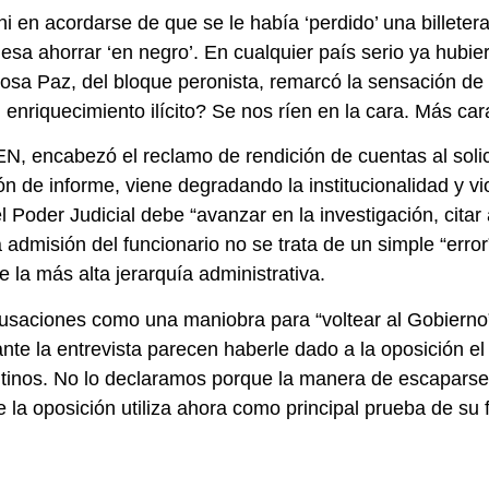
 en acordarse de que se le había ‘perdido’ una billetera
esa ahorrar ‘en negro’. En cualquier país serio ya hubi
 Tolosa Paz, del bloque peronista, remarcó la sensación 
n enriquecimiento ilícito? Se nos ríen en la cara. Más ca
GEN, encabezó el reclamo de rendición de cuentas al soli
ón de informe, viene degradando la institucionalidad y v
 Poder Judicial debe “avanzar en la investigación, citar
a admisión del funcionario no se trata de un simple “erro
 la más alta jerarquía administrativa.
usaciones como una maniobra para “voltear al Gobierno” 
ante la entrevista parecen haberle dado a la oposición el
nos. No lo declaramos porque la manera de escaparse de
ue la oposición utiliza ahora como principal prueba de su