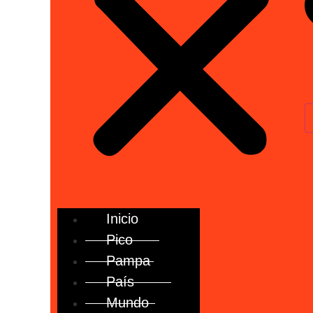
Inicio
Pico
Pampa
País
Mundo