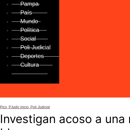
Pampa
País
Mundo
Política
Social
Poli-Judicial
Deportes
Cultura
Pico
,
PJudic inicio
,
Poli-Judicial
Investigan acoso a una