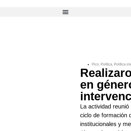
Pico
,
Política
,
Política ini
Realizar
en género
interven
La actividad reuni
ciclo de formación 
institucionales y m