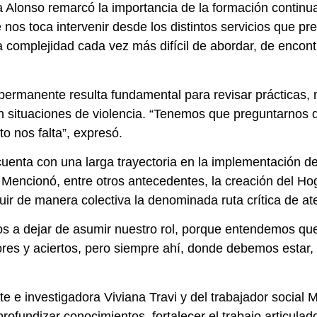
a Alonso remarcó la importancia de la formación continu
e nos toca intervenir desde los distintos servicios que p
 complejidad cada vez más difícil de abordar, de encont
permanente resulta fundamental para revisar prácticas, m
 situaciones de violencia. “Tenemos que preguntarnos q
o nos falta”, expresó.
enta con una larga trayectoria en la implementación de p
encionó, entre otros antecedentes, la creación del Hog
uir de manera colectiva la denominada ruta crítica de 
 a dejar de asumir nuestro rol, porque entendemos que
ores y aciertos, pero siempre ahí, donde debemos estar
e e investigadora Viviana Travi y del trabajador social
profundizar conocimientos, fortalecer el trabajo articula