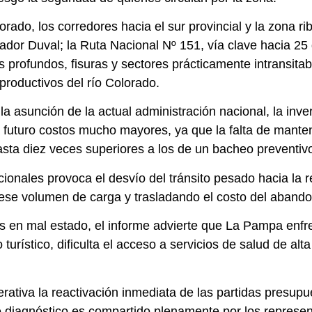
orado, los corredores hacia el sur provincial y la zona 
or Duval; la Ruta Nacional Nº 151, vía clave hacia 25 
rofundos, fisuras y sectores prácticamente intransitable
y productivos del río Colorado.
a asunción de la actual administración nacional, la inve
a futuro costos mucho mayores, ya que la falta de manten
sta diez veces superiores a los de un bacheo preventiv
cionales provoca el desvío del tránsito pesado hacia la re
se volumen de carga y trasladando el costo del abandon
s en mal estado, el informe advierte que La Pampa enfr
 turístico, dificulta el acceso a servicios de salud de al
rativa la reactivación inmediata de las partidas presupu
e diagnóstico es compartido plenamente por los represe