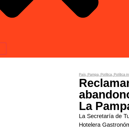
País
,
Pampa
,
Política
,
Política in
Reclaman
abandono
La Pamp
La Secretaría de T
Hotelera Gastronóm