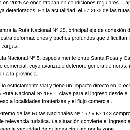
que en 2025 se encontraban en condiciones regulares
a deteriorados. En la actualidad, el 57,26% de las rut
tra la Ruta Nacional Nº 35, principal eje de conexión de
ra deformaciones y baches profundos que dificultan la 
e cargas.
Ruta Nacional Nº 5, especialmente entre Santa Rosa y Cat
bio comercial, cuyo avanzado deterioro genera demoras, 
 a la provincia.
o estrictamente vial y tiene un impacto directo en la ec
a Ruta Nacional Nº 188 —clave para el ingreso desde el
eso a localidades fronterizas y el flujo comercial.
extremo de las Rutas Nacionales Nº 152 y Nº 143 compr
e relevancia turística. La situación convierte el ingreso 
iesgo la seguridad de quienes circulan por la zona.