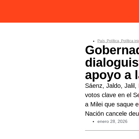
País
,
Política
,
Política ini
Goberna
dialogui
apoyo a l
Sáenz, Jaldo, Jalil
votos clave en el S
a Milei que saque e
Nación cancele deu
enero 28, 2026