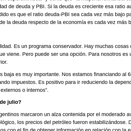
ad de deuda y PBI. Si la deuda es creciente esa ratio a
dido es que el ratio deuda-PBI sea cada vez más bajo p
 de la deuda respecto de la economía es cada vez más b
onalidad. Es un programa conservador. Hay muchas cosa
que viene. Pero puede ser una opción. Para nosotros es u
ior.
s baja es muy importante. Nos estamos financiando al 6
jando impuestos. Es positivo para ir reduciendo la depen
externos o internos”.
de julio?
entinos marcaron un alza contenida por el moderado av
lógico, los precios del petróleo fueron estabilizándose. 
s con el fin de obtener información en relación con la 