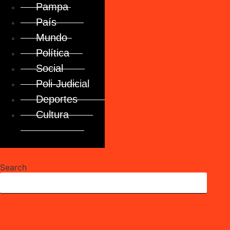
Pampa
País
Mundo
Política
Social
Poli-Judicial
Deportes
Cultura
Search