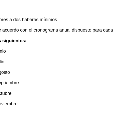
riores a dos haberes mínimos
e acuerdo con el cronograma anual dispuesto para cada 
 siguientes:
nio
lio
gosto
eptiembre
ctubre
oviembre.