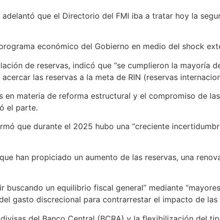
adelantó que el Directorio del FMI iba a tratar hoy la segu
el programa económico del Gobierno en medio del shock ext
ción de reservas, indicó que “se cumplieron la mayoría de 
cercar las reservas a la meta de RIN (reservas internacion
es en materia de reforma estructural y el compromiso de la
ó el parte.
firmó que durante el 2025 hubo una “creciente incertidumbre 
 que han propiciado un aumento de las reservas, una renov
 buscando un equilibrio fiscal general” mediante “mayores 
 del gasto discrecional para contrarrestar el impacto de las
visas del Banco Central (BCRA) y la flexibilización del tip