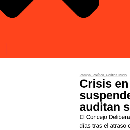
Pampa
,
Política
,
Política inicio
Crisis en
suspende
auditan 
El Concejo Delibera
días tras el atraso