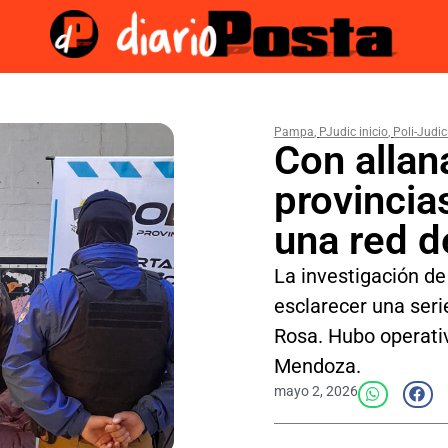
Pampa
,
PJudic inicio
,
Poli-Judic
Con allan
provincia
una red d
La investigación de
esclarecer una ser
Rosa. Hubo operati
Mendoza.
mayo 2, 2026