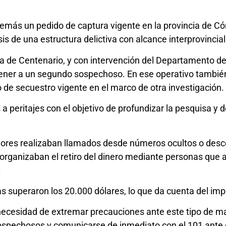
demás un pedido de captura vigente en la provincia de Có
s de una estructura delictiva con alcance interprovincial
na de Centenario, y con intervención del Departamento de
tener a un segundo sospechoso. En ese operativo también
 de secuestro vigente en el marco de otra investigación.
 peritajes con el objetivo de profundizar la pesquisa y 
adores realizaban llamados desde números ocultos o des
organizaban el retiro del dinero mediante personas que ac
.
as superaron los 20.000 dólares, lo que da cuenta del im
necesidad de extremar precauciones ante este tipo de ma
ospechosos y comunicarse de inmediato con el 101 ante cu