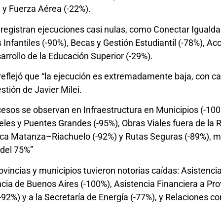
) y Fuerza Aérea (-22%).
s registran ejecuciones casi nulas, como Conectar Iguald
s Infantiles (-90%), Becas y Gestión Estudiantil (-78%), 
arrollo de la Educación Superior (-29%).
reflejó que “la ejecución es extremadamente baja, con ca
stión de Javier Milei.
ocesos se observan en Infraestructura en Municipios (-10
es y Puentes Grandes (-95%), Obras Viales fuera de la Re
enca Matanza–Riachuelo (-92%) y Rutas Seguras (-89%), m
 del 75%”
vincias y municipios tuvieron notorias caídas: Asistencia
ncia de Buenos Aires (-100%), Asistencia Financiera a Pro
-92%) y a la Secretaría de Energía (-77%), y Relaciones co