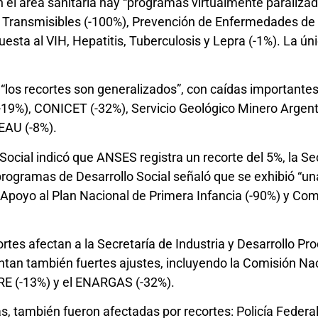
l área sanitaria hay “programas virtualmente paralizado
Transmisibles (-100%), Prevención de Enfermedades de P
ta al VIH, Hepatitis, Tuberculosis y Lepra (-1%). La ún
.
ue “los recortes son generalizados”, con caídas important
-19%), CONICET (-32%), Servicio Geológico Minero Argent
EAU (-8%).
Social indicó que ANSES registra un recorte del 5%, la S
programas de Desarrollo Social señaló que se exhibió “una
, Apoyo al Plan Nacional de Primera Infancia (-90%) y 
ortes afectan a la Secretaría de Industria y Desarrollo Pro
tan también fuertes ajustes, incluyendo la Comisión Nac
NRE (-13%) y el ENARGAS (-32%).
, también fueron afectadas por recortes: Policía Federa