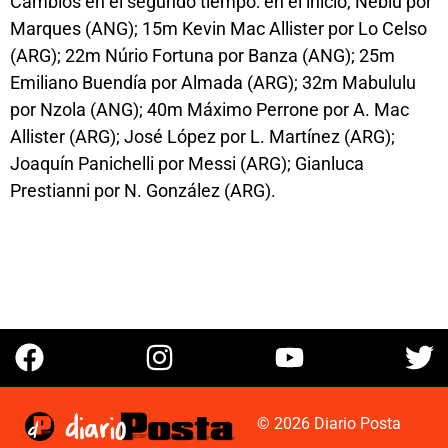
Cambios en el segundo tiempo: en el inicio, Neblú por
Marques (ANG); 15m Kevin Mac Allister por Lo Celso
(ARG); 22m Núrio Fortuna por Banza (ANG); 25m
Emiliano Buendía por Almada (ARG); 32m Mabululu
por Nzola (ANG); 40m Máximo Perrone por A. Mac
Allister (ARG); José López por L. Martínez (ARG);
Joaquín Panichelli por Messi (ARG); Gianluca
Prestianni por N. González (ARG).
© 2026 Diario Posta