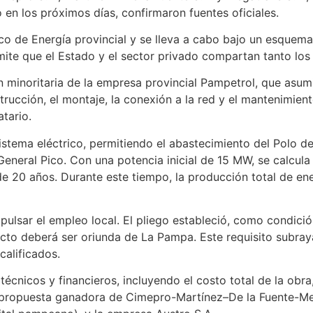
o en los próximos días, confirmaron fuentes oficiales.
ico de Energía provincial y se lleva a cabo bajo un esquem
ite que el Estado y el sector privado compartan tanto los 
ón minoritaria de la empresa provincial Pampetrol, que asum
rucción, el montaje, la conexión a la red y el mantenimiento
tario.
sistema eléctrico, permitiendo el abastecimiento del Polo d
neral Pico. Con una potencia inicial de 15 MW, se calcula 
 20 años. Durante este tiempo, la producción total de ene
mpulsar el empleo local. El pliego estableció, como condic
cto deberá ser oriunda de La Pampa. Este requisito subray
calificados.
técnicos y financieros, incluyendo el costo total de la obra
a propuesta ganadora de Cimepro-Martínez–De la Fuente-Meg